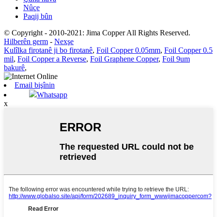
Nûçe
Paqij bûn
© Copyright - 2010-2021: Jima Copper All Rights Reserved.
Hilberên germ
-
Nexşe
Kulîlka firotanê ji bo firotanê
,
Foil Copper 0.05mm
,
Foil Copper 0.5
mil
,
Foil Copper a Reverse
,
Foil Graphene Copper
,
Foil 9um
bakurê
,
Email bişînin
Whatsapp
x