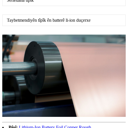
Serlêdana tîpîk
Taybetmendiyên tîpîk ên batterê li-ion duçerxe
Pêşî:
Lithium-Ion Battery Foil Copper Rough