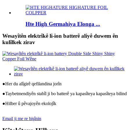
Hte High Germahiya Elonga ...
Wesayîtên elektrîkê li-ion batterê aliyê duwem ên
kulîlkek zirav
●
Her du alîgirê qefilandina jorîn
●
Taybetmendiyên stabîl ji bo batterê ya kapasîteya kapasîteya bilind
●
Hilber û pêvajoyên ekolojîk
Email ji me re bişînin