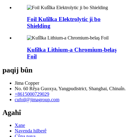
Foil Kulîlka Elektrolytic ji bo
Shielding
Kulîlka Lithium-a Chromium-belaş
Foil
paqij bûn
Jima Copper
No. 60 Rêya Guoxya, Yangpudistrict, Shanghai, Chinaîn.
+8615000729029
cufoil@jimagroup.com
Agahî
Xane
Navenda hilberê
Çûna nava