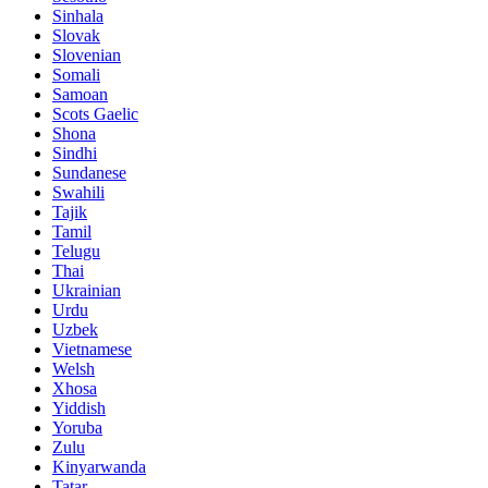
Sinhala
Slovak
Slovenian
Somali
Samoan
Scots Gaelic
Shona
Sindhi
Sundanese
Swahili
Tajik
Tamil
Telugu
Thai
Ukrainian
Urdu
Uzbek
Vietnamese
Welsh
Xhosa
Yiddish
Yoruba
Zulu
Kinyarwanda
Tatar