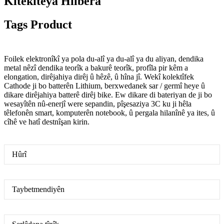
Kîtekîteya Hilbera
Tags Product
Foilek elektronîkî ya pola du-alî ya du-alî ya du aliyan, dendika
metal nêzî dendika teorîk a bakurê teorîk, profîla pir kêm a
elongation, dirêjahiya dirêj û hêzê, û hîna jî. Wekî kolektîfek
Cathode ji bo batterên Lithium, berxwedanek sar / germî heye û
dikare dirêjahiya batterê dirêj bike. Ew dikare di bateriyan de ji bo
wesayîtên nû-enerjî were sepandin, pîşesaziya 3C ku ji hêla
têlefonên smart, komputerên notebook, û pergala hilanînê ya ites, û
cîhê ve hatî destnîşan kirin.
Hûrî
Taybetmendiyên