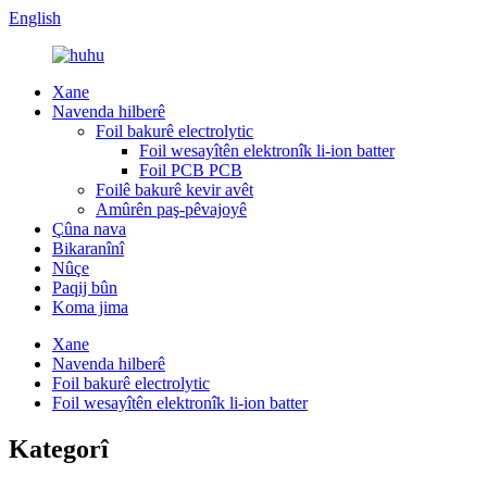
English
Xane
Navenda hilberê
Foil bakurê electrolytic
Foil wesayîtên elektronîk li-ion batter
Foil PCB PCB
Foilê bakurê kevir avêt
Amûrên paş-pêvajoyê
Çûna nava
Bikaranînî
Nûçe
Paqij bûn
Koma jima
Xane
Navenda hilberê
Foil bakurê electrolytic
Foil wesayîtên elektronîk li-ion batter
Kategorî