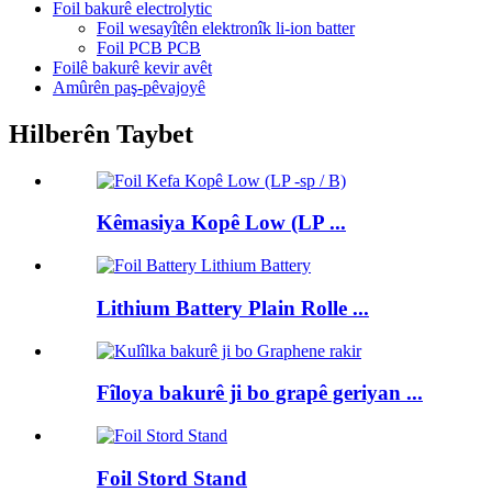
Foil bakurê electrolytic
Foil wesayîtên elektronîk li-ion batter
Foil PCB PCB
Foilê bakurê kevir avêt
Amûrên paş-pêvajoyê
Hilberên Taybet
Kêmasiya Kopê Low (LP ...
Lithium Battery Plain Rolle ...
Fîloya bakurê ji bo grapê geriyan ...
Foil Stord Stand